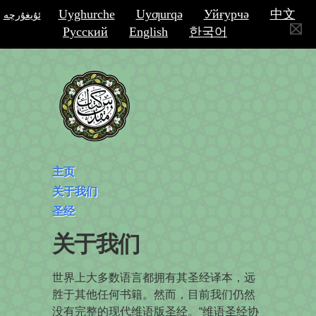
Uyghurche
Uyƣurqә
Уйғурчә
中文
ئۇيغۇرچە
Русский
English
한국어
主页
关于我们
圣经
关于我们
世界上大多数语言都拥有其圣经译本，远
胜于其他任何书籍。然而，目前我们仍然
没有完整的现代维语版圣经。“维语圣经协